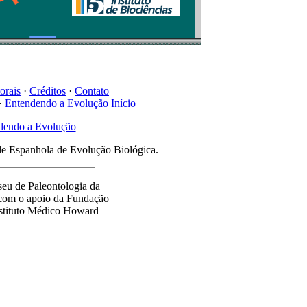
orais
·
Créditos
·
Contato
·
Entendendo a Evolução Início
ndendo a Evolução
e Espanhola de Evolução Biológica.
seu de Paleontologia da
 com o apoio da Fundação
nstituto Médico Howard