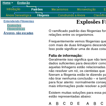
Home
>
Evolução
Explosões F
Entendendo Filogenias
Explosões
Filogenéticas
O ramificado padrão das filogenias f
Árvores, não escadas
relações entre os organismos.
Frequentemente vemos filogenias que 
com mais de duas linhagens descende
Isso pode significar uma de duas cois
Falta de informação:
Geralmente isso significa que não te
dados suficientes para descobrir com
aquelas linhagens estão relacionadas
não resolver um nó, os cientistas que
fizeram a filogenia estão te dizendo p
não tirar nenhuma conclusão – e ta
para ficar atento: normalmente conse
mais informações pode resolver a poli
Existem muitas soluções para essa pol
estão representadas abaixo: