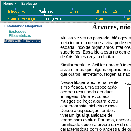
Home
>
Evolução
Árvores, não
Entendendo Filogenias
Explosões
Filogenéticas
Muitas vezes no passado, biólogos
Árvores, não escadas
ideia incorreta de que a vida pode 
escada, indo de organismos inferior
superiores. Essa ideia está no cern
de Aristóteles (veja à direita).
Similarmente, é fácil ter uma má inte
assumirmos que alguns organismos 
que outros; entretanto, filogenias n
Nessa filogenia extremamente
simplificada, uma especiação
ocorreu resultando em duas
linhagens. Uma levou aos
musgos de hoje; a outra levou
a samambaia, pinheiro e rosa.
Desde a especiação, ambos
tiveram igual quantidade de
tempo para evoluir. Portanto, apesa
ramificado cedo na árvore da vida e
características com o ancestral de ou